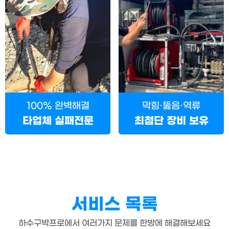
100% 완벽해결
막힘·뚫음·역류
타업체 실패전문
최첨단 장비 보유
서비스 목록
하수구박프로에서 여러가지 문제를 한방에 해결해보세요